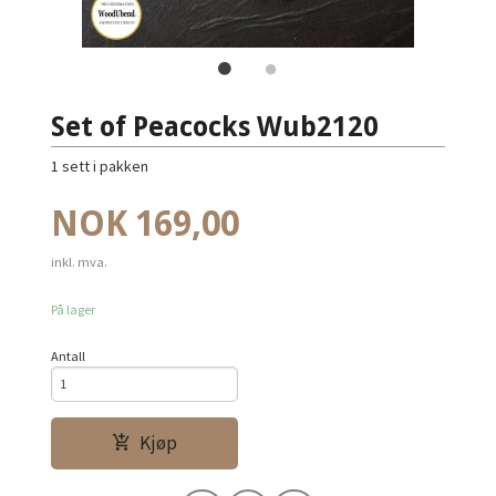
Set of Peacocks Wub2120
1 sett i pakken
Pris
NOK
169,00
inkl. mva.
På lager
Antall
Kjøp