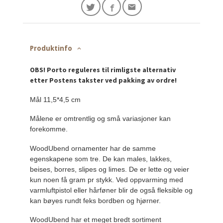
Produktinfo
OBS! Porto reguleres til rimligste alternativ
etter Postens takster ved pakking av ordre!
Mål 11,5*4,5 cm
Målene er omtrentlig og små variasjoner kan
forekomme.
WoodUbend ornamenter har de samme
egenskapene som tre. De kan males, lakkes,
beises, borres, slipes og limes. De er lette og veier
kun noen få gram pr stykk. Ved oppvarming med
varmluftpistol eller hårføner blir de også fleksible og
kan bøyes rundt feks bordben og hjørner.
WoodUbend har et meget bredt sortiment