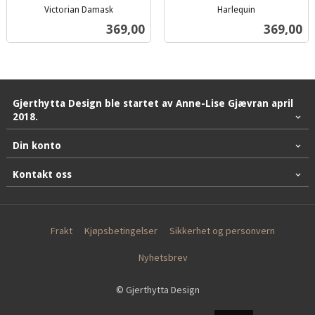
Victorian Damask
Harlequin
inkl.
inkl.
Pris
Pris
369,00
369,00
mva.
mva.
Gjerthytta Design ble startet av Anne-Lise Gjævran april
2018.
Din konto
Kontakt oss
Frakt
Kjøpsbetingelser
Sikkerhet og personvern
Nyhetsbrev
© Gjerthytta Design