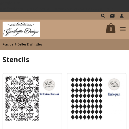
google-site-
Gå
verification=iFdQMsgf1xYql80EOTromwVJGvzsS4O2rJS7Q2EGPRk
til
innholdet
0
Forside
Belles & Whistles
Stencils