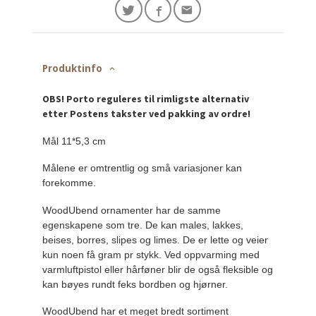
Produktinfo
OBS! Porto reguleres til rimligste alternativ
etter Postens takster ved pakking av ordre!
Mål 11*5,3 cm
Målene er omtrentlig og små variasjoner kan
forekomme.
WoodUbend ornamenter har de samme
egenskapene som tre. De kan males, lakkes,
beises, borres, slipes og limes. De er lette og veier
kun noen få gram pr stykk. Ved oppvarming med
varmluftpistol eller hårføner blir de også fleksible og
kan bøyes rundt feks bordben og hjørner.
WoodUbend har et meget bredt sortiment