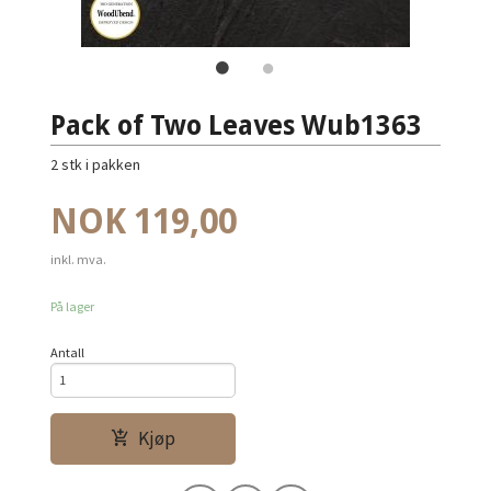
Pack of Two Leaves Wub1363
2 stk i pakken
Pris
NOK
119,00
inkl. mva.
På lager
Antall
Kjøp