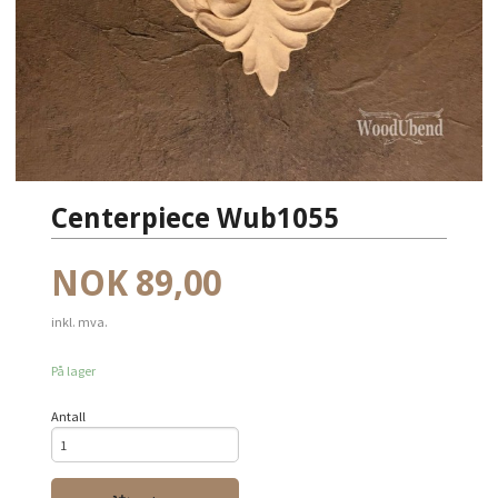
Centerpiece Wub1055
Pris
NOK
89,00
inkl. mva.
På lager
Antall