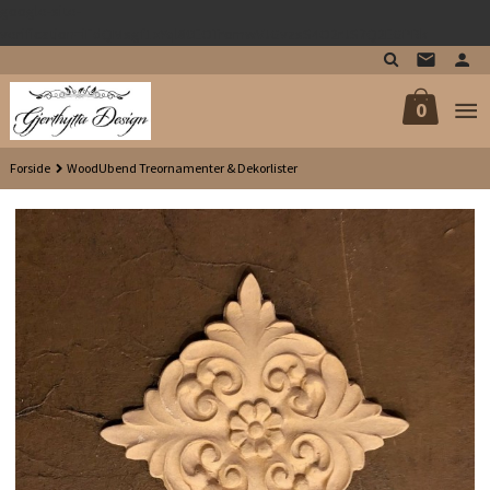
google-site-
Gå
verification=iFdQMsgf1xYql80EOTromwVJGvzsS4O2rJS7Q2EGPRk
til
innholdet
0
Forside
WoodUbend Treornamenter & Dekorlister