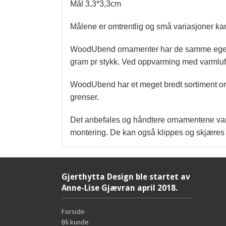
Mål 3,3*3,3cm
Målene er omtrentlig og små variasjoner k
WoodUbend ornamenter har de samme egenska
gram pr stykk. Ved oppvarming med varmluftp
WoodUbend har et meget bredt sortiment orn
grenser.
Det anbefales og håndtere ornamentene vars
montering. De kan også klippes og skjæres 
Gjerthytta Design ble startet av
Anne-Lise Gjævran april 2018.
Forside
Bli kunde