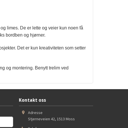
 limes. De er lette og veier kun noen få
feks bordben og hjørner.
ekter. Det er kun kreativiteten som setter
g og montering. Benytt trelim ved
Kontakt oss
Adresse
Stjerneveien 42
,
1513
Moss