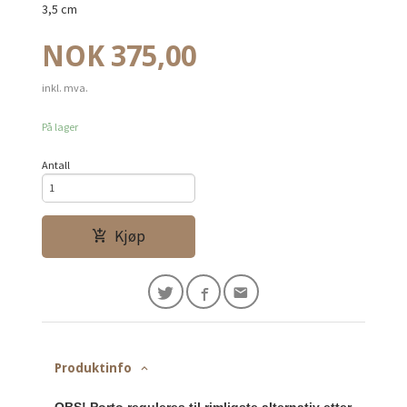
3,5 cm
Pris
NOK
375,00
inkl. mva.
På lager
Antall
Kjøp
Produktinfo