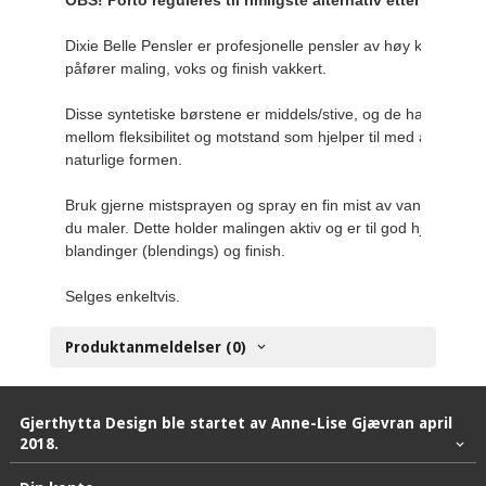
OBS! Porto reguleres til rimligste alternativ etter Posten
Dixie Belle Pensler er profesjonelle pensler av høy kvalitet s
påfører maling, voks og finish vakkert.

Disse syntetiske børstene er middels/stive, og de har god ba
mellom fleksibilitet og motstand som hjelper til med å behold
naturlige formen.
Bruk gjerne mistsprayen og spray en fin mist av vann på ove
du maler. Dette holder malingen aktiv og er til god hjelp for fi
blandinger (blendings) og finish.
Selges enkeltvis.
Produktanmeldelser (0)
Gjerthytta Design ble startet av Anne-Lise Gjævran april
2018.