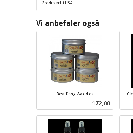
Produsert i USA
Vi anbefaler også
Best Dang Wax 4 oz
Cle
inkl.
inkl.
Pris
172,00
mva.
mva.
Les mer