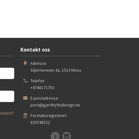
Kontakt oss
Adresse
Stjerneveien 42
,
1513
Moss
Telefon
+4748171753
E-postadresse
post@gjerthyttadesign.no
passord?
Foretaksregisteret
820748522