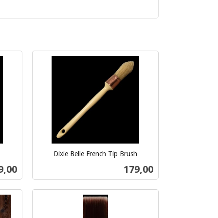
Dixie Belle French Tip Brush
inkl.
s
Pris
9,00
179,00
mva.
Kjøp