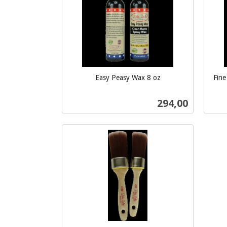
Easy Peasy Wax 8 oz
Fine
inkl.
inkl.
mva.
Pris
294,00
mva.
Kjøp