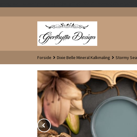
google-site-verification=iFdQMsgf1xYql80EOTromwVJGvzsS4O
Forside
Dixie Belle Mineral Kalkmaling
Stormy Sea
Prev