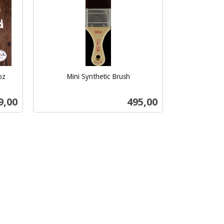
oz
Mini Synthetic Brush
inkl.
mva.
s
Pris
9,00
495,00
Kjøp