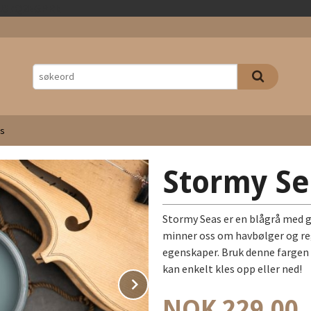
Gå
2rJS7Q2EGPRk
til
innholdet
s
Stormy Se
Stormy Seas er en blågrå med g
minner oss om havbølger og re
egenskaper. Bruk denne fargen 
kan enkelt kles opp eller ned!
Next
Pris
NOK
229,00