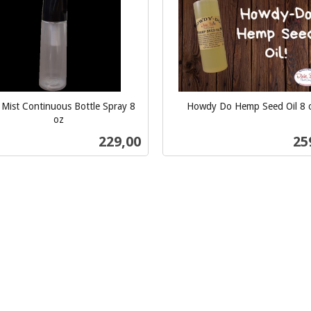
 Mist Continuous Bottle Spray 8
Howdy Do Hemp Seed Oil 8 
inkl.
oz
mva.
Pris
Pri
229,00
25
Kjøp
Kjøp