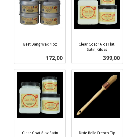
Best Dang Wax 4 oz
Clear Coat 16 oz Flat,
inkl.
Satin, Gloss
inkl.
mva.
Pris
Pris
172,00
399,00
mva.
Clear Coat 8 oz Satin
Dixie Belle French Tip