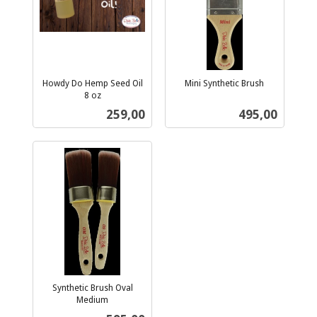
Howdy Do Hemp Seed Oil
Mini Synthetic Brush
inkl.
8 oz
inkl.
mva.
Pris
Pris
259,00
495,00
mva.
Synthetic Brush Oval
Medium
inkl.