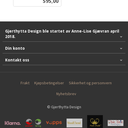
Pris
595,00
mva.
Gjerthytta Design ble startet av Anne-Lise Gjævran april
2018.
Din konto
Kontakt oss
Frakt
Kjøpsbetingelser
Sikkerhet og personvern
Nyhetsbrev
© Gjerthytta Design