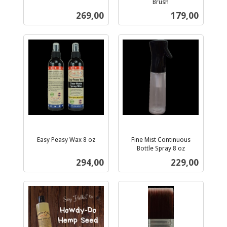
inkl.
Brush
inkl.
mva.
Pris
Pris
269,00
179,00
mva.
Easy Peasy Wax 8 oz
Fine Mist Continuous
inkl.
Bottle Spray 8 oz
inkl.
mva.
Pris
Pris
294,00
229,00
mva.