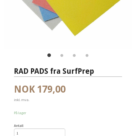
RAD PADS fra SurfPrep
Pris
NOK
179,00
inkl. mva.
På lager
Antall