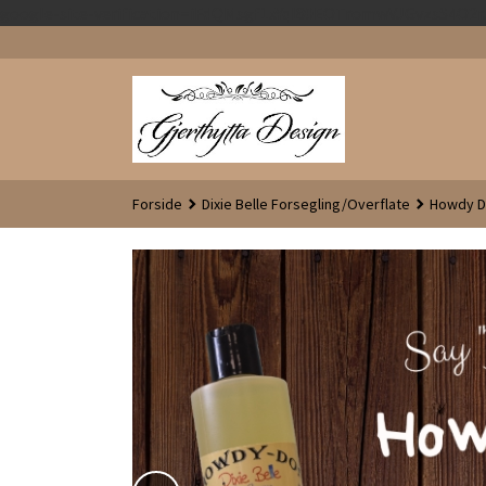
google-site-verification=iFdQMsgf1xYql80EOTromwVJGvzsS4O
Forside
Dixie Belle Forsegling/Overflate
Howdy D