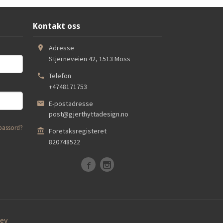
Kontakt oss
Adresse
Stjerneveien 42
,
1513
Moss
Telefon
+4748171753
E-postadresse
post@gjerthyttadesign.no
passord?
Foretaksregisteret
820748522
ev