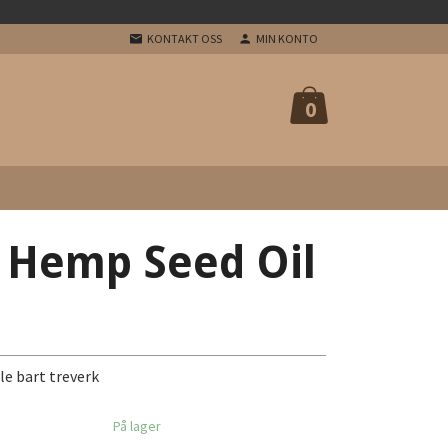
KONTAKT OSS
MIN KONTO
0
 Hemp Seed Oil
gle bart treverk
På lager