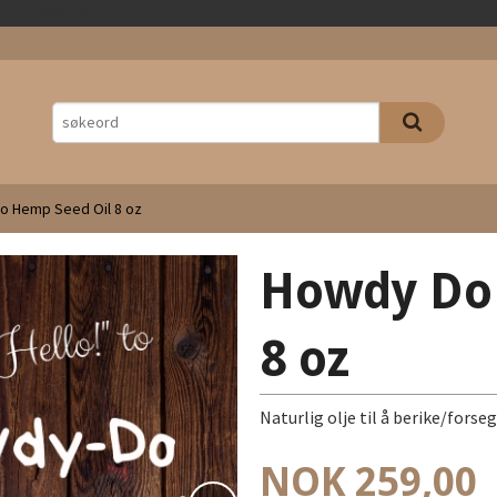
Gå
2rJS7Q2EGPRk
til
innholdet
o Hemp Seed Oil 8 oz
Howdy Do
8 oz
Naturlig olje til å berike/forse
Pris
NOK
259,00