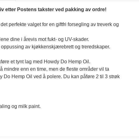
tiv etter Postens takster ved pakking av ordre!
perfekte valget for en giftfri forsegling av treverk og 
e dine i årevis mot fukt- og UV-skader. 
r oppussing av kjøkkenskjærebrett og treredskaper.
 påføre et tynt lag med Howdy Do Hemp Oil. 
å mindre enn en time, men de fleste områder vil ta 
dy Do Hemp Oil ved å polere. Du kan påføre 2 til 3 strøk 
ling og milk paint.