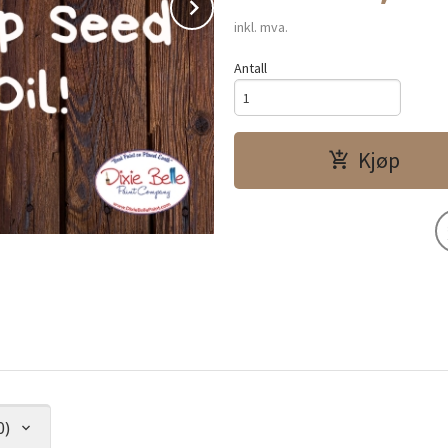
Next
inkl. mva.
Antall
Kjøp
0)