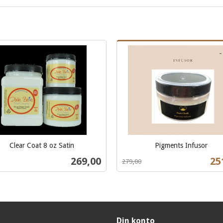
Clear Coat 8 oz Satin
Pigments Infusor
Rabatt
inkl.
Pris
Ti
269,00
25
279,00
mva.
Les mer
Kjøp
Din konto