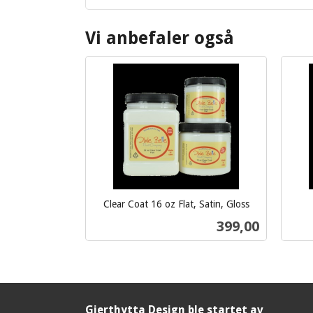
Vi anbefaler også
Clear Coat 16 oz Flat, Satin, Gloss
inkl.
inkl.
Pris
399,00
mva.
mva.
Les mer
Gjerthytta Design ble startet av