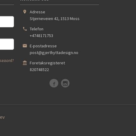
Adresse
Stjerneveien 42
,
1513
Moss
Telefon
+4748171753
E-postadresse
post@gjerthyttadesign.no
passord?
Foretaksregisteret
820748522
ev