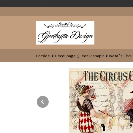
google-site-verification=iFdQMsgf1xYql80EOTromwVJGvzsS4O
Forside
Decoupage Queen Rispapir
Iveta´s Circu
Prev