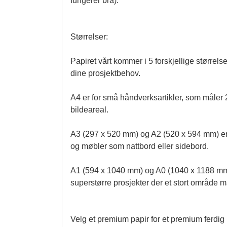
fungerer bra).

Størrelser:

Papiret vårt kommer i 5 forskjellige størrelser
dine prosjektbehov.

A4 er for små håndverksartikler, som måle
bildeareal.

A3 (297 x 520 mm) og A2 (520 x 594 mm) er 
og møbler som nattbord eller sidebord.

A1 (594 x 1040 mm) og A0 (1040 x 1188 mm) 
superstørre prosjekter der et stort område m
Velg et premium papir for et premium ferdig 