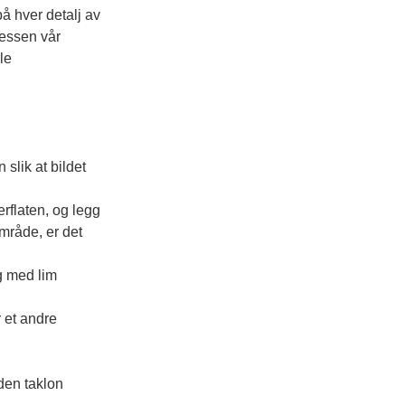
å hver detalj av 
essen vår 
le 
 slik at bildet
flaten, og legg 
område, er det 
ag med lim 
 et andre 
den taklon 