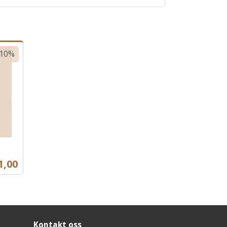
-10%
lbud
1,00
Kontakt oss