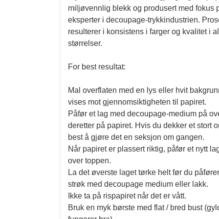
miljøvennlig blekk og produsert med fokus p
eksperter i decoupage-trykkindustrien. Pros
resulterer i konsistens i farger og kvalitet i al
størrelser.

For best resultat:

Mal overflaten med en lys eller hvit bakgrunn
vises mot gjennomsiktigheten til papiret.

Påfør et lag med decoupage-medium på over
deretter på papiret. Hvis du dekker et stort 
best å gjøre det en seksjon om gangen.

Når papiret er plassert riktig, påfør et nytt l
over toppen.

La det øverste laget tørke helt før du påfører
strøk med decoupage medium eller lakk.

Ikke ta på rispapiret når det er vått.

Bruk en myk børste med flat / bred bust (gyl