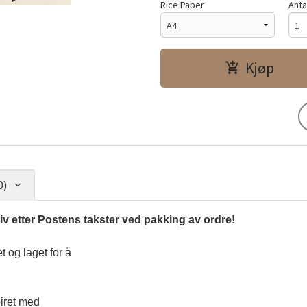
Rice Paper
Anta
Kjøp
0)
tiv etter Postens takster ved pakking av ordre!
 og laget for å 
piret med 