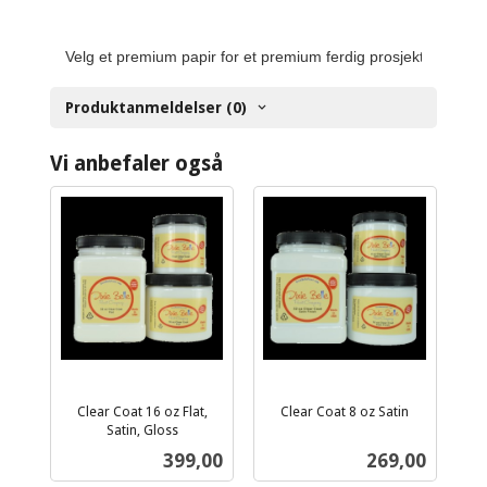
Velg et premium papir for et premium ferdig prosjekt.
Produktanmeldelser (0)
Vi anbefaler også
Clear Coat 16 oz Flat,
Clear Coat 8 oz Satin
inkl.
Satin, Gloss
inkl.
mva.
Pris
Pris
399,00
269,00
mva.