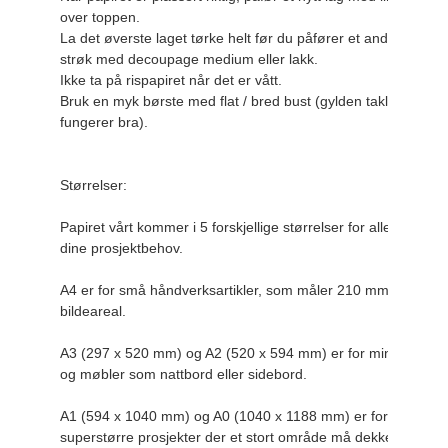
over toppen.

La det øverste laget tørke helt før du påfører et andre 
strøk med decoupage medium eller lakk.

Ikke ta på rispapiret når det er vått.

Bruk en myk børste med flat / bred bust (gylden taklon 
fungerer bra).

Størrelser:

Papiret vårt kommer i 5 forskjellige størrelser for alle 
dine prosjektbehov.

A4 er for små håndverksartikler, som måler 210 mm x 297 m
bildeareal.

A3 (297 x 520 mm) og A2 (520 x 594 mm) er for mindre brett
og møbler som nattbord eller sidebord.

A1 (594 x 1040 mm) og A0 (1040 x 1188 mm) er for store og
superstørre prosjekter der et stort område må dekkes.
