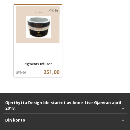
-10%
Pigments Infusor
Rabatt
inkl.
Tilbud
251,00
279,00
mva.
Gjerthytta Design ble startet av Anne-Lise Gjævran april
2018.
Din konto