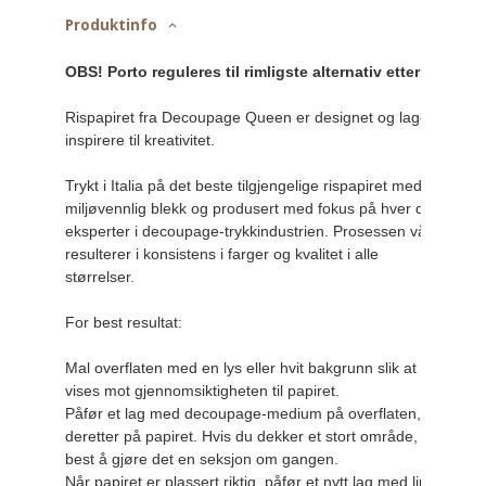
Produktinfo
OBS! Porto reguleres til rimligste alternativ etter Posten
Rispapiret fra Decoupage Queen er designet og laget for å 
inspirere til kreativitet.

Trykt i Italia på det beste tilgjengelige rispapiret med 
miljøvennlig blekk og produsert med fokus på hver detalj av 
eksperter i decoupage-trykkindustrien. Prosessen vår 
resulterer i konsistens i farger og kvalitet i alle 
størrelser.

For best resultat:

Mal overflaten med en lys eller hvit bakgrunn slik at bildet
vises mot gjennomsiktigheten til papiret.

Påfør et lag med decoupage-medium på overflaten, og legg 
deretter på papiret. Hvis du dekker et stort område, er det 
best å gjøre det en seksjon om gangen.

Når papiret er plassert riktig, påfør et nytt lag med lim 