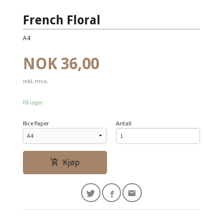
French Floral
A4
Pris
NOK
36,00
inkl. mva.
På lager
Rice Paper
Antall
Kjøp