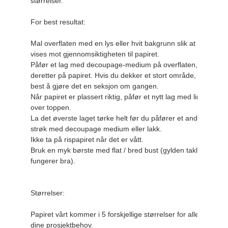
størrelser.

For best resultat:

Mal overflaten med en lys eller hvit bakgrunn slik at bildet
vises mot gjennomsiktigheten til papiret.

Påfør et lag med decoupage-medium på overflaten, og legg 
deretter på papiret. Hvis du dekker et stort område, er det 
best å gjøre det en seksjon om gangen.

Når papiret er plassert riktig, påfør et nytt lag med lim 
over toppen.

La det øverste laget tørke helt før du påfører et andre 
strøk med decoupage medium eller lakk.

Ikke ta på rispapiret når det er vått.

Bruk en myk børste med flat / bred bust (gylden taklon 
fungerer bra).

Størrelser:

Papiret vårt kommer i 5 forskjellige størrelser for alle 
dine prosjektbehov.
