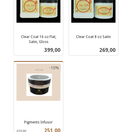
Clear Coat 16 oz Flat,
Clear Coat 8 oz Satin
inkl.
Satin, Gloss
inkl.
mva.
Pris
Pris
399,00
269,00
mva.
-10%
Pigments Infusor
Rabatt
inkl.
Tilbud
251,00
279,00