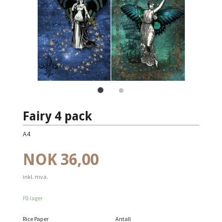
Fairy 4 pack
A4
Pris
NOK
36,00
inkl. mva.
På lager
Rice Paper
Antall